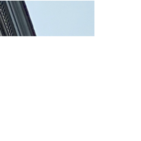
Namur, aux côtés des autorités civiles et
militaires, dans un esprit de tradition, de
recueillement et de cohésion nationale.