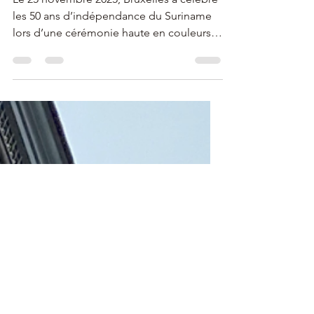
Suriname 🇸🇷 🇧🇪
Le 25 novembre 2025, Bruxelles a célébré
les 50 ans d’indépendance du Suriname
lors d’une cérémonie haute en couleurs à
la Grand-Place. Manneken Pis a reçu une
tenue traditionnelle surinamaise, dévoilée
en présence de la communauté et de S.E.
Gilbert Van Lierop. Le CCPN était
représenté par Claude Dellisse, illustrant
l’engagement du Corps Consulaire dans
le dialogue culturel et les relations
internationales.