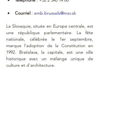
Téléphone
 : ‭+32 2 340 14 60‬
Courriel
 : 
emb.brussels@mzv.sk
La Slovaquie, située en Europe centrale, est 
une république parlementaire. La fête 
nationale, célébrée le 1er septembre, 
marque l'adoption de la Constitution en 
1992. Bratislava, la capitale, est une ville 
historique avec un mélange unique de 
culture et d'architecture.
Exequatur
23 décembre
2013
pdn@imwo.be