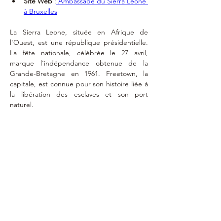
Site Web
 :
 Ambassade du Sierra Leone 
à Bruxelles
La Sierra Leone, située en Afrique de 
l'Ouest, est une république présidentielle. 
La fête nationale, célébrée le 27 avril, 
marque l'indépendance obtenue de la 
Grande-Bretagne en 1961. Freetown, la 
capitale, est connue pour son histoire liée à 
la libération des esclaves et son port 
naturel.
Exequatur
19 octobre
2021
consulsierraleone.be@gmail.com