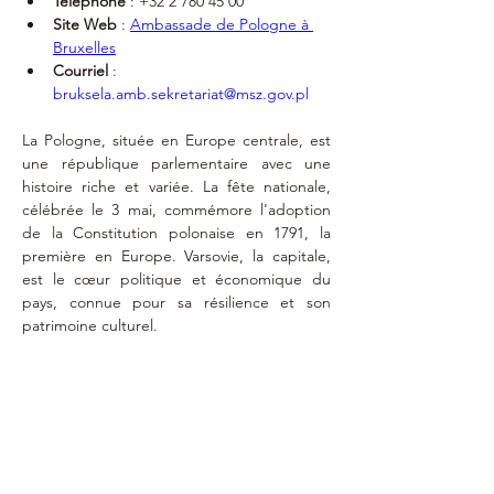
Téléphone
 : ‭+32 2 780 45 00‬
Site Web
 : 
Ambassade de Pologne à 
Bruxelles
Courriel
 : 
bruksela.amb.sekretariat@msz.gov.pl
La Pologne, située en Europe centrale, est 
une république parlementaire avec une 
histoire riche et variée. La fête nationale, 
célébrée le 3 mai, commémore l'adoption 
de la Constitution polonaise en 1791, la 
première en Europe. Varsovie, la capitale, 
est le cœur politique et économique du 
pays, connue pour sa résilience et son 
patrimoine culturel.
Exequatur
5 novembre
1998
philippe_godfroid@me.com