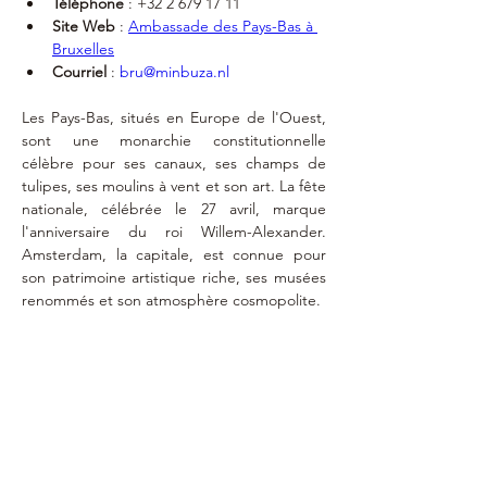
Téléphone
 : +32 2 679 17 11
Site Web
 : 
Ambassade des Pays-Bas à 
Bruxelles
Courriel
 : 
bru@minbuza.nl
Les Pays-Bas, situés en Europe de l'Ouest, 
sont une monarchie constitutionnelle 
célèbre pour ses canaux, ses champs de 
tulipes, ses moulins à vent et son art. La fête 
nationale, célébrée le 27 avril, marque 
l'anniversaire du roi Willem-Alexander. 
Amsterdam, la capitale, est connue pour 
son patrimoine artistique riche, ses musées 
renommés et son atmosphère cosmopolite.
Exequatur
19 janvier 2012
bpi@logisticsinwallonia.be
Rue de l`Aéroport,
52 13 - 4460
GRACE-