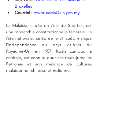
Bruxelles
Courriel
 : 
mwbrussels@kln.gov.my
La Malaisie, située en Asie du Sud-Est, est 
une monarchie constitutionnelle fédérale. La 
fête nationale, célébrée le 31 août, marque 
l'indépendance du pays vis-à-vis du 
Royaume-Uni en 1957. Kuala Lumpur, la 
capitale, est connue pour ses tours jumelles 
Petronas et son mélange de cultures 
malaisienne, chinoise et indienne.
Exequatur
9 janvier 2012
jc.havaux@dim3.com
RUE DES RENARDS, 4 - 4130 TILFF