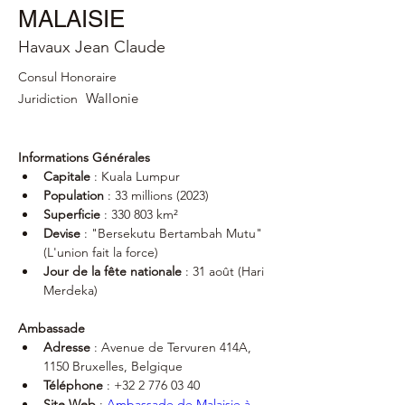
MALAISIE
Havaux Jean Claude
Consul Honoraire
Wallonie
Juridiction
Informations Générales
Capitale
 : Kuala Lumpur
Population
 : 33 millions (2023)
Superficie
 : 330 803 km²
Devise
 : "Bersekutu Bertambah Mutu" 
(L'union fait la force)
Jour de la fête nationale
 : 31 août (Hari 
Merdeka)
Ambassade
Adresse
 : Avenue de Tervuren 414A, 
1150 Bruxelles, Belgique
Téléphone
 : +32 2 776 03 40
Site Web
 : 
Ambassade de Malaisie à 