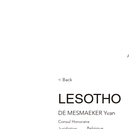
A
< Back
LESOTHO
DE MESMAEKER Yvan
Consul Honoraire
Belgique
Juridiction