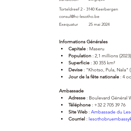
Torteldreef 2 - 3140 Keerbergen
consul@hc-lesotho.be
Exequatur
25 mai 2024
Informations Générales
Capitale
 : Maseru
Population
 : 2,1 millions (2023
Superficie
 : 30 355 km²
Devise
 : "Khotso, Pula, Nala" (
Jour de la fête nationale
 : 4 
Ambassade
Adresse
 : Boulevard Général 
Téléphone
 : +32 2 705 39 76
Site Web
 : 
Ambassade du Leso
Courriel
 : 
lesothobruembassy