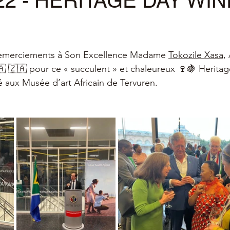
022 - HERITAGE DAY WIN
G
ur 5.
remerciements à Son Excellence Madame 
Tokozile Xasa
,
 🇿🇦 pour ce « succulent » et chaleureux 🍷🍇 Herita
é aux Musée d’art Africain de Tervuren.