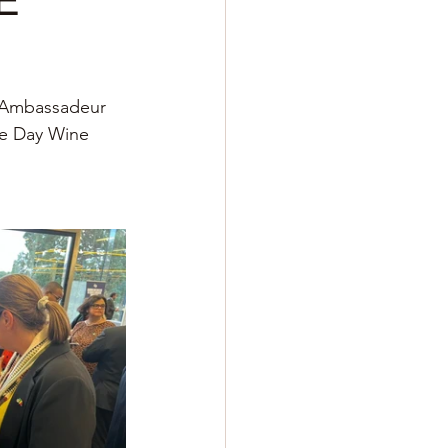
E
 Ambassadeur 
ge Day Wine 