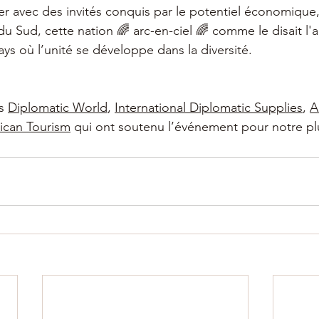
r avec des invités conquis par le potentiel économique, 
 du Sud, cette nation 🌈 arc-en-ciel 🌈 comme le disait l
s où l’unité se développe dans la diversité.
s 
Diplomatic World
, 
International Diplomatic Supplies
, 
A
ican Tourism
 qui ont soutenu l’événement pour notre plu