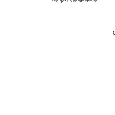
Rédigez un commentaire...
Diplomacy Day 2025 – Une
4e édition historique