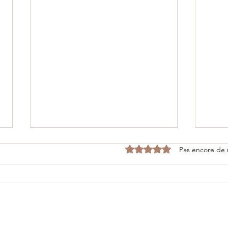
Noté 0 étoile sur 5.
Pas encore de 
06/12/2025 - Inauguration du
25/1