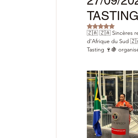
27/09/2
TASTIN
Noté NaN étoiles s
🇿🇦 🇿🇦 Sincères 
d’Afrique du Sud 🇿
Tasting 🍷🍇 organis