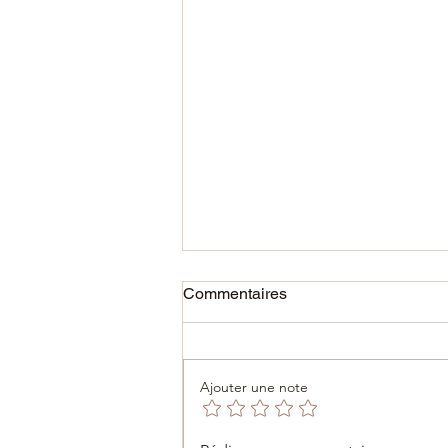
Commentaires
Ajouter une note
01/06/2025 ✨ The Economic