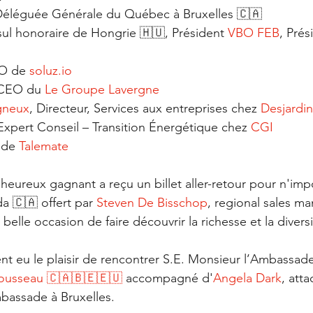
Déléguée Générale du Québec à Bruxelles 🇨🇦
ul honoraire de Hongrie 🇭🇺, Président 
VBO FEB
, Prés
O de 
soluz.io
 CEO du 
Le Groupe Lavergne
gneux
, Directeur, Services aux entreprises chez 
Desjardin
 Expert Conseil – Transition Énergétique chez 
CGI
 de 
Talemate
 heureux gagnant a reçu un billet aller-retour pour n'imp
a 🇨🇦 offert par 
Steven De Bisschop
, regional sales 
 belle occasion de faire découvrir la richesse et la divers
 eu le plaisir de rencontrer S.E. Monsieur l’Ambassad
rousseau 🇨🇦🇧🇪🇪🇺
 accompagné d'
Angela Dark
, att
assade à Bruxelles.