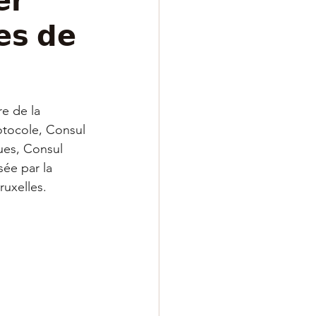
𝗿
𝗲𝘀 𝗱𝗲
e de la 
otocole, Consul 
ues, Consul 
ée par la 
ruxelles.