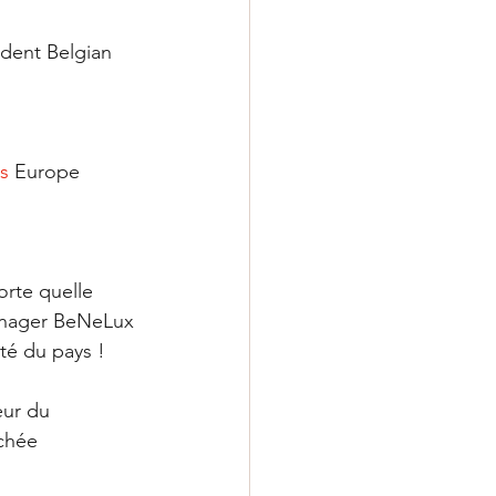
ident Belgian 
s
 Europe
orte quelle 
manager BeNeLux 
ité du pays !
eur du 
achée 