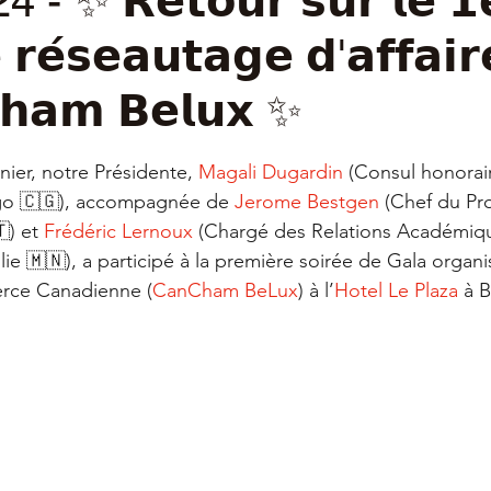
- ✨ 𝗥𝗲𝘁𝗼𝘂𝗿 𝘀𝘂𝗿 𝗹𝗲 𝟭
 𝗿𝗲́𝘀𝗲𝗮𝘂𝘁𝗮𝗴𝗲 𝗱'𝗮𝗳𝗳𝗮𝗶𝗿
𝗵𝗮𝗺 𝗕𝗲𝗹𝘂𝘅 ✨
ur 5.
ier, notre Présidente, 
Magali Dugardin
 (Consul honorair
o 🇨🇬), accompagnée de 
Jerome Bestgen
 (Chef du Pr
) et 
Frédéric Lernoux
 (Chargé des Relations Académiq
e 🇲🇳), a participé à la première soirée de Gala organis
ce Canadienne (
CanCham BeLux
) à l’
Hotel Le Plaza
 à B