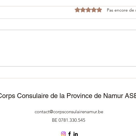
Noté 0 étoile sur 5.
Pas encore de 
06/12/2025 - Inauguration du
25/1
Consulat de Malte 🇲🇹 à
porte
Dinant
pour
d’in
🇸🇷
Corps Consulaire de la Province de Namur AS
contact@corpsconsulairenamur.be
BE 0781.330.545