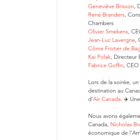
Geneviève Brisson
, 
René Branders
, Cons
Chambers
Olivier Smekens
, CE
Jean-Luc Lavergne
,
Côme Frotier de Ba
Kai Polak
, Directeur
Fabrice Goffin
, CEO
Lors de la soirée, un
destination au Canad
d'
Air Canada
. ✈️ Une
Nous avons également
Canada, 
Nicholas B
économique de l'Amb