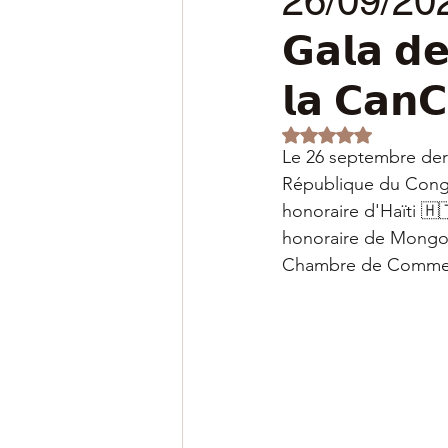
26/09/2024 
𝗚𝗮𝗹𝗮 𝗱𝗲
𝗹𝗮 𝗖𝗮𝗻
Noté NaN étoiles s
Le 26 septembre dern
République du Cong
honoraire d'Haïti 🇭
honoraire de Mongoli
Chambre de Commer