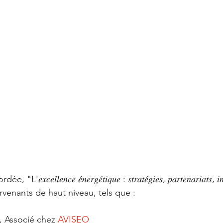
𝑒𝑙𝑙𝑒𝑛𝑐𝑒 𝑒́𝑛𝑒𝑟𝑔𝑒́𝑡𝑖𝑞𝑢𝑒 : 𝑠𝑡𝑟𝑎𝑡𝑒́𝑔𝑖𝑒𝑠, 𝑝𝑎𝑟𝑡𝑒𝑛𝑎𝑟𝑖𝑎𝑡𝑠, 𝑖𝑛
rvenants de haut niveau, tels que :
, Associé chez 
AVISEO