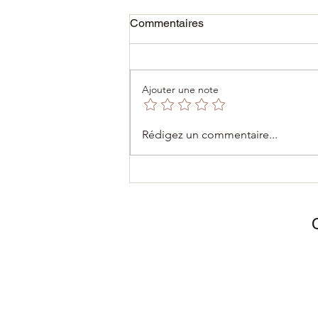
Commentaires
Ajouter une note
01/06/2025 ✨ The Economic
Rédigez un commentaire...
Diplomacy Day 2025 – Une
4e édition historique