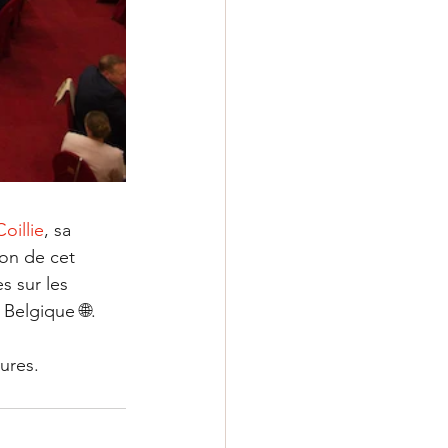
oillie
, sa 
ion de cet 
s sur les 
 Belgique 🌐.
ures.