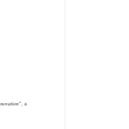
𝑛𝑜𝑣𝑎𝑡𝑖𝑜𝑛", a 