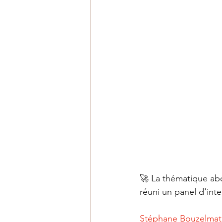
🚀 La thématique abordée, "L'𝑒𝑥𝑐
réuni un panel d'inte
Stéphane Bouzelmat