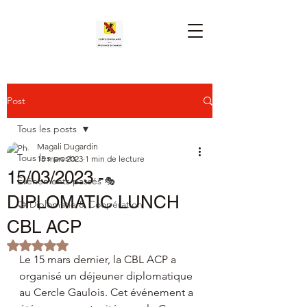
Post
Tous les posts
Magali Dugardin
Tous les posts
15 mars 2023
1 min de lecture
15/03/2023 -
Événements passés 🎭
DIPLOMATIC LUNCH
🤝 Diplomatie & Coopération
CBL ACP
Noté NaN étoiles sur 5.
Le 15 mars dernier, la CBL ACP a 
organisé un déjeuner diplomatique 
au Cercle Gaulois. Cet événement a 