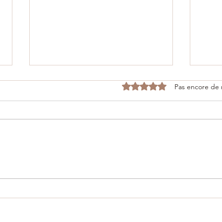
Noté 0 étoile sur 5.
Pas encore de 
06/12/2025 - Inauguration du
25/1
Consulat de Malte 🇲🇹 à
porte
Dinant
pour
d’in
🇸🇷