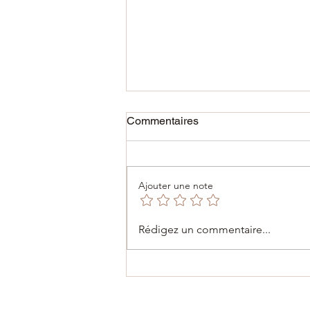
Commentaires
Ajouter une note
01/06/2025 ✨ The Economic
Rédigez un commentaire...
Diplomacy Day 2025 – Une
4e édition historique