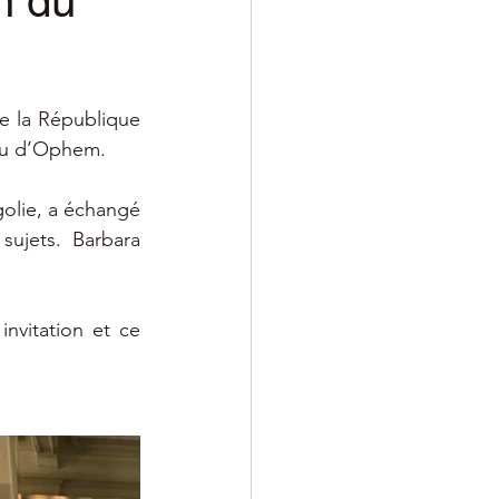
n du

e la République 
eau d’Ophem.
olie, a échangé 
ujets. Barbara 
vitation et ce 