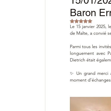
15/01/202
Baron Er
Noté NaN étoiles s
Le 15 janvier 2025,
de Malte, a convié 
Parmi tous les invit
longuement avec Pa
Dietrich était égaleme
✨ Un grand merci au
moment d’échanges 