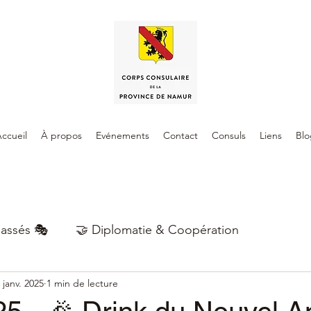
ccueil
À propos
Evénements
Contact
Consuls
Liens
Blo
assés 🎭
🤝 Diplomatie & Coopération
 janv. 2025
1 min de lecture