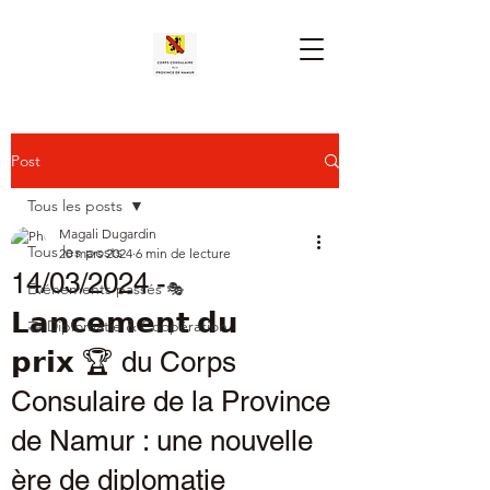
Post
Tous les posts
Magali Dugardin
Tous les posts
20 mars 2024
6 min de lecture
14/03/2024 -
Événements passés 🎭
𝗟𝗮𝗻𝗰𝗲𝗺𝗲𝗻𝘁 𝗱𝘂
🤝 Diplomatie & Coopération
𝗽𝗿𝗶𝘅 🏆 du Corps
Consulaire de la Province
de Namur : une nouvelle
ère de diplomatie