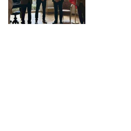
Wallonie
Dinant diplomatie
Province de Namur diplomatie
Événements passés 🎭