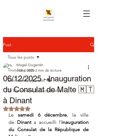
Post
Tous les posts
Magali Dugardin
Tous les posts
6 déc. 2025
2 min de lecture
06/12/2025 - Inauguration
Événements passés 🎭
du Consulat de Malte 🇲🇹
🤝 Diplomatie & Coopération
à Dinant
Noté NaN étoiles sur 5.
Le 
samedi 6 décembre
, la ville 
de 
Dinant
 a accueilli l’
inauguration 
du Consulat de la République de 