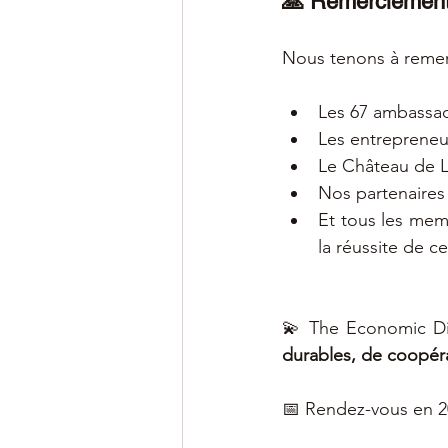
🙏 Remerciemen
Nous tenons à remer
Les 67 ambassad
Les entrepreneu
Le Château de L
Nos partenaires
Et tous les mem
la réussite de ce
💫 The Economic Dip
durables, de coopéra
📅 Rendez-vous en 2