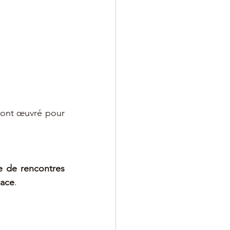
ont œuvré pour 
e de rencontres 
cace
.