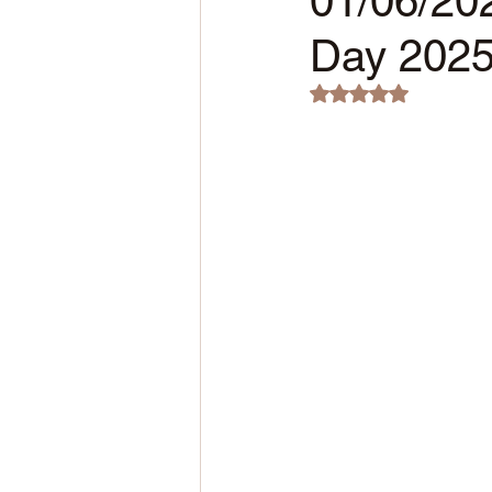
01/06/20
Day 2025 
Noté NaN étoiles s