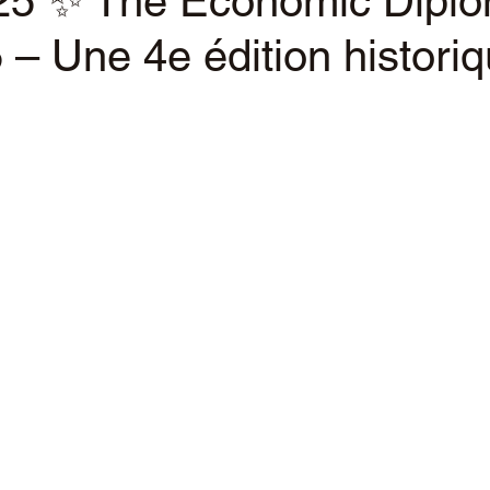
25 ✨ The Economic Dipl
– Une 4e édition histori
ur 5.