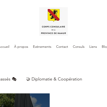
ccueil
À propos
Evénements
Contact
Consuls
Liens
Blo
assés 🎭
🤝 Diplomatie & Coopération