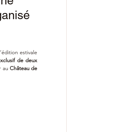
The
ganisé
dition estivale 
xclusif de deux 
r au 
Château de 