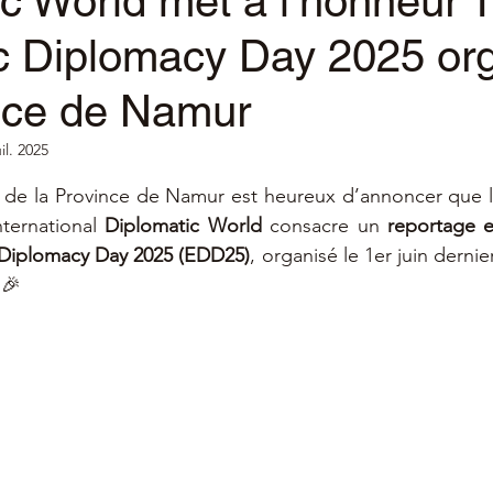
c World met à l’honneur 
 Diplomacy Day 2025 or
nce de Namur
uil. 2025
ur 5.
de la Province de Namur est heureux d’annoncer que l’é
ternational 
Diplomatic World
 consacre un 
reportage e
Diplomacy Day 2025 (EDD25)
, organisé le 1er juin dernie
 🎉