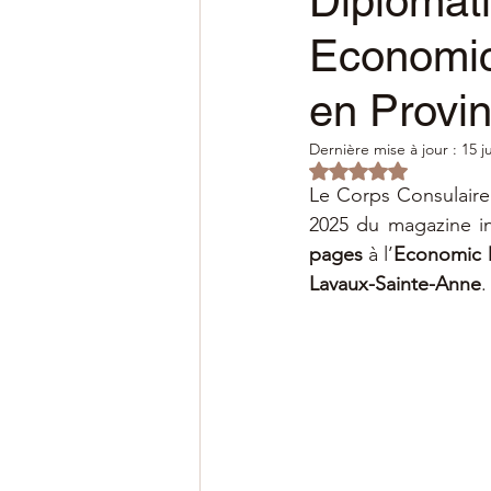
Diplomati
Economic
en Provi
Dernière mise à jour :
15 j
Noté NaN étoiles s
Le Corps Consulaire 
2025 du magazine in
pages
 à l’
Economic 
Lavaux-Sainte-Anne
.