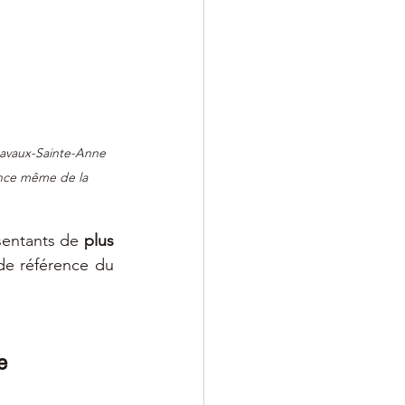
Lavaux-Sainte-Anne 
ence même de la 
sentants de 
plus 
 de référence du 
e