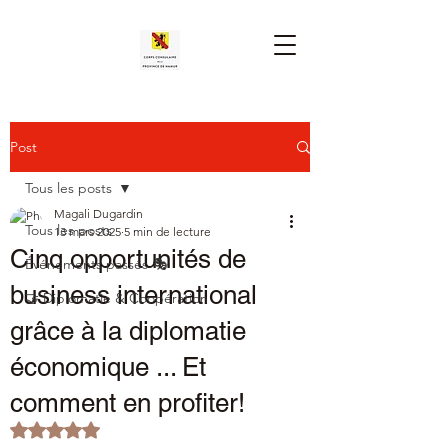
Post
Tous les posts
Magali Dugardin
Tous les posts
13 mars 2025
5 min de lecture
Cinq opportunités de
Événements passés 🎭
business international
🤝 Diplomatie & Coopération
grâce à la diplomatie
économique ... Et
comment en profiter!
Noté NaN étoiles sur 5.