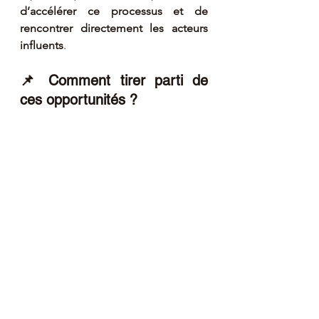
d’accélérer ce processus et de 
rencontrer directement les acteurs 
influents
.
📌 Comment tirer parti de 
ces opportunités ?
En identifiant les événements où 
les acteurs clés sont présents.
En développant une approche 
stratégique avec des objectifs 
clairs avant ces rencontres.
En travaillant sur des messages 
impactants pour capter 
l’attention des décideurs.
Exemple :
Un dirigeant d’entreprise souhaitant 