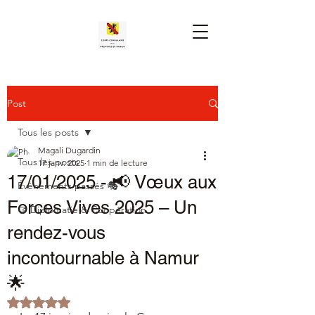
Post
Tous les posts
Magali Dugardin
Tous les posts
17 janv. 2025
1 min de lecture
17/01/2025 - 📢 Vœux aux
Événements passés 🎭
Forces Vives 2025 – Un
🤝 Diplomatie & Coopération
rendez-vous
incontournable à Namur
🌟
Noté NaN étoiles sur 5.