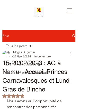
Post
Tous les posts
Magali Dugardin
Tous les posts
20 févr. 2023
1 min de lecture
15-20/02/2023 : AG à
Événements passés 🎭
Namur, Accueil Princes
🤝 Diplomatie & Coopération
Carnavalesques et Lundi
Gras de Binche
Noté NaN étoiles sur 5.
Nous avons eu l'opportunité de 
rencontrer des personnalités 