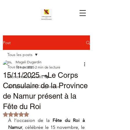
Post
Tous les posts
Magali Dugardin
Tous les posts
15 nov. 2025
2 min de lecture
15/11/2025 – Le Corps
Événements passés 🎭
Consulaire de la Province
🤝 Diplomatie & Coopération
de Namur présent à la
Fête du Roi
Noté NaN étoiles sur 5.
À l’occasion de la 
Fête du Roi à 
Namur
, célébrée le 15 novembre, le 