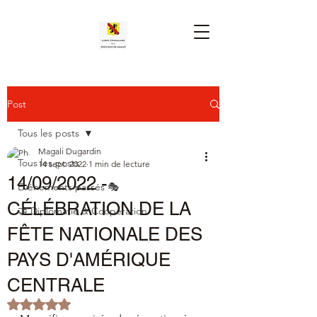
Post
Tous les posts
Magali Dugardin
Tous les posts
14 sept. 2022
1 min de lecture
14/09/2022 -
Événements passés 🎭
CÉLÉBRATION DE LA
🤝 Diplomatie & Coopération
FÊTE NATIONALE DES
PAYS D'AMÉRIQUE
CENTRALE
Noté NaN étoiles sur 5.