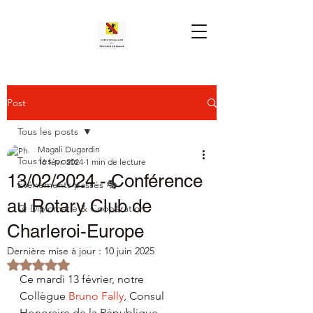
Post
Tous les posts
Magali Dugardin
Tous les posts
16 févr. 2024
1 min de lecture
13/02/2024 - Conférence
Événements passés 🎭
au Rotary Club de
🤝 Diplomatie & Coopération
Charleroi-Europe
Dernière mise à jour :
10 juin 2025
Noté NaN étoiles sur 5.
Ce mardi 13 février, notre 
Collègue
Bruno Fally
, Consul 
Honoraire de la République 