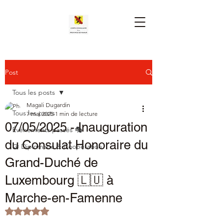
Post
Tous les posts
Magali Dugardin
Tous les posts
7 mai 2025
1 min de lecture
07/05/2025 - Inauguration
Événements passés 🎭
du Consulat Honoraire du
🤝 Diplomatie & Coopération
Grand-Duché de
Luxembourg 🇱🇺 à
Marche-en-Famenne
Noté NaN étoiles sur 5.