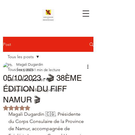
Post
Tous les posts
Magali Dugardin
Tous les posts
5 oct. 2023
1 min de lecture
05/10/2023 - 🎬 38ÈME
Événements passés 🎭
ÉDITION DU FIFF
🤝 Diplomatie & Coopération
NAMUR 🎬
Noté NaN étoiles sur 5.
Magali Dugardin 🇨🇬, Présidente 
du Corps Consulaire de la Province 
de Namur, accompagnée de 