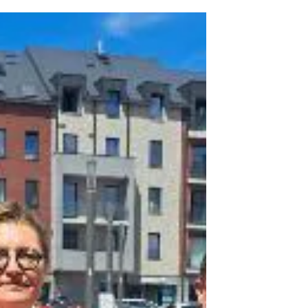
Fête du Roi
À l’occasion de la Fête du Roi, célébrée le
15 novembre, le Corps Consulaire de la
Province de Namur a pris part aux
cérémonies officielles organisées à
Namur, aux côtés des autorités civiles et
militaires, dans un esprit de tradition, de
recueillement et de cohésion nationale.