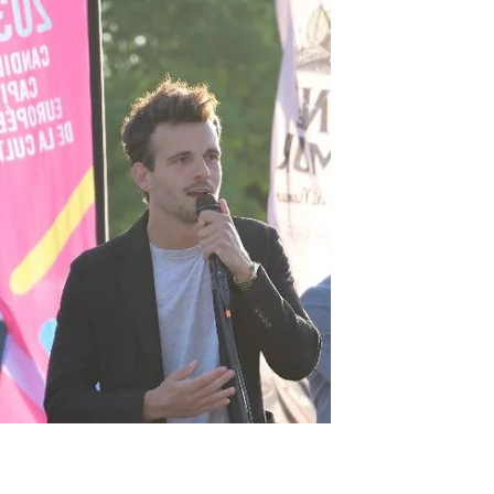
historique
Le 1er juin 2025, The Economic
Diplomacy Day a réuni 67 ambassadeurs
et plus de 260 participants au Château de
Lavaux-Sainte-Anne. Une journée unique,
entre connexions humaines, diplomatie
économique et rencontres inspirantes.
Revivez cette 4e édition à travers notre
aftermovie et les photos officielles