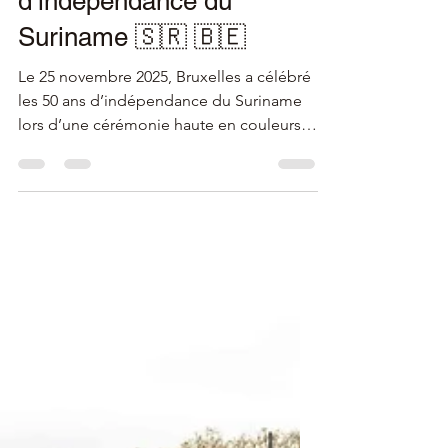
Pis porte une tenue
traditionnelle pour
célébrer 50 ans
d’indépendance du
Suriname 🇸🇷 🇧🇪
Le 25 novembre 2025, Bruxelles a célébré
les 50 ans d’indépendance du Suriname
lors d’une cérémonie haute en couleurs à
la Grand-Place. Manneken Pis a reçu une
tenue traditionnelle surinamaise, dévoilée
en présence de la communauté et de S.E.
Gilbert Van Lierop. Le CCPN était
représenté par Claude Dellisse, illustrant
l’engagement du Corps Consulaire dans
le dialogue culturel et les relations
internationales.